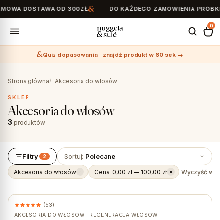
OWA DOSTAWA OD 300ZŁ
DO KAŻDEGO ZAMÓWIENIA PRÓBKI 
0
Quiz dopasowania · znajdź produkt w 60 sek →
Search
for:
Strona główna
Akcesoria do włosów
SKLEP
Akcesoria do włosów
3
produktów
Filtry
Sortuj:
Polecane
2
Akcesoria do włosów
Cena: 0,00 zł — 100,00 zł
Wyczyść wsz
(53)
AKCESORIA DO WŁOSÓW · REGENERACJA WŁOSÓW