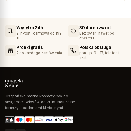
Wysyłka 24h
30 dni na zwrot
Z InPost · darmowa od 199
Bez pytań, nawet po
zł
otwarciu
Próbki gratis
Polska obsługa
2 do każdego zamówienia
pon—pt 9—17, telefon i
czat
Hiszpańska marka kosmetyków do
pielęgnacji włosów od 2015. Naturalne
formuły z badaniami klinicznymi.