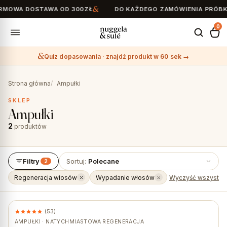
MOWA DOSTAWA OD 300ZŁ
DO KAŻDEGO ZAMÓWIENIA PRÓBKI
0
Quiz dopasowania · znajdź produkt w 60 sek →
Search
for:
Strona główna
Ampułki
SKLEP
Ampułki
2
produktów
Filtry
Sortuj:
Polecane
2
Regeneracja włosów
Wypadanie włosów
Wyczyść wszystki
(53)
AMPUŁKI · NATYCHMIASTOWA REGENERACJA