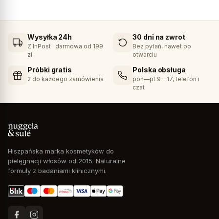
Wysyłka 24h
30 dni na zwrot
Z InPost · darmowa od 199
Bez pytań, nawet po
zł
otwarciu
Próbki gratis
Polska obsługa
2 do każdego zamówienia
pon—pt 9—17, telefon i
czat
Hiszpańska marka kosmetyków do
pielęgnacji włosów od 2015. Naturalne
formuły z badaniami klinicznymi.