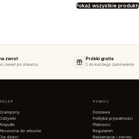
Pokaż wszystkie produkt
 na zwrot
Próbki gratis
ń, nawet po otwarciu
2 do każdego zamówienia
SKLEP
POMOC
Szampony
Dostawa
Odżywki
Polityka prywatności
Ampułki
Płatności
Akcesoria do włosów
Regulamin
Dla dzieci
Reklamacje i zwroty