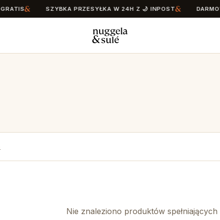
RATIS
SZYBKA PRZESYŁKA W 24H Z 🌙 INPOST
DARMOWA
e
Nie znaleziono produktów spełniających kr