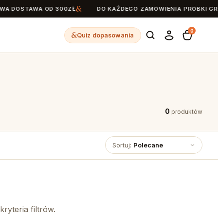
 DOSTAWA OD 300ZŁ
DO KAŻDEGO ZAMÓWIENIA PRÓBKI GRA
0
Quiz dopasowania
0
produktów
Sortuj:
Polecane
yteria filtrów.