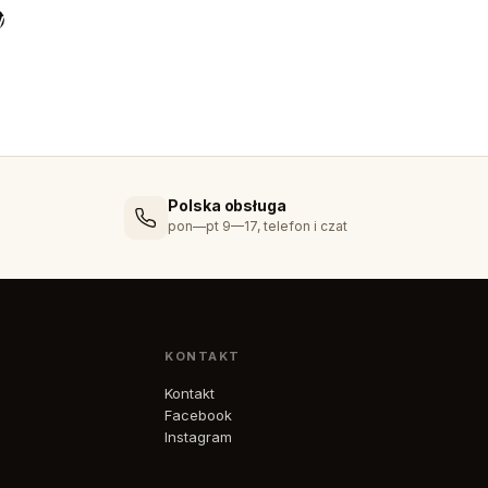
y
Polska obsługa
pon—pt 9—17, telefon i czat
KONTAKT
Kontakt
Facebook
Instagram