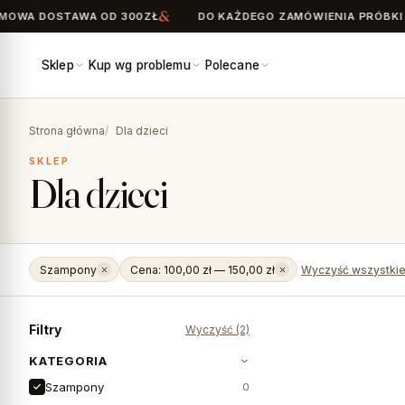
OWA DOSTAWA OD 300ZŁ
DO KAŻDEGO ZAMÓWIENIA PRÓBKI G
Sklep
Kup wg problemu
Polecane
Search
for:
Strona główna
Dla dzieci
SKLEP
Dla dzieci
Szampony
Cena: 100,00 zł — 150,00 zł
Wyczyść wszystki
Filtry
Wyczyść (2)
KATEGORIA
Szampony
0