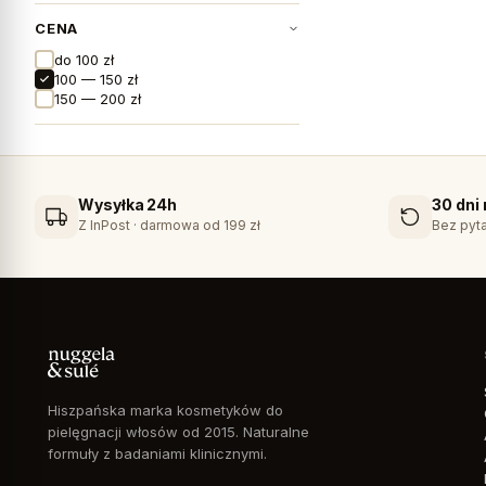
CENA
do 100 zł
100 — 150 zł
150 — 200 zł
Wysyłka 24h
30 dni
Z InPost · darmowa od 199 zł
Bez pyta
Hiszpańska marka kosmetyków do
pielęgnacji włosów od 2015. Naturalne
formuły z badaniami klinicznymi.