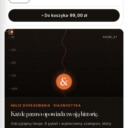
Do koszyka
99,00
zł
wypadanie -18%
nawilżenie +42%
puszenie -12%
0%
PASMO_07
25%
50%
75%
100%
QUIZ DOPASOWANIA · DIAGNOSTYKA
Każde pasmo opowiada swoją historię.
Odczytajmy twoje. 6 pytań i wybierzemy szampon, który