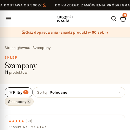
OSTAWA OD 300ZŁ
DO KAŻDEGO ZAMÓWIENIA PRÓBKI GRATI
0
Quiz dopasowania · znajdź produkt w 60 sek →
Search
for:
Strona główna
Szampony
SKLEP
Szampony
11
produktów
Filtry
Sortuj:
Polecane
1
Szampony
(59)
★ #1 BESTSELLER
SZAMPONY · ŁOJOTOK