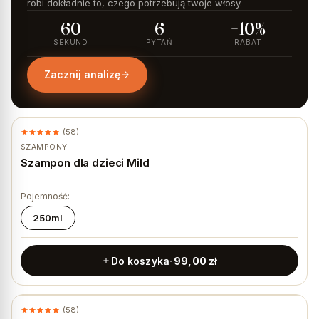
robi dokładnie to, czego potrzebują twoje włosy.
60
6
−10%
SEKUND
PYTAŃ
RABAT
Zacznij analizę
(58)
SZAMPONY
Szampon dla dzieci Mild
Pojemność:
250ml
Do koszyka
99,00
zł
(58)