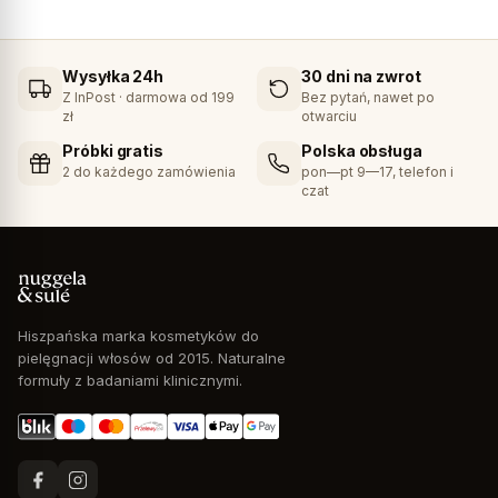
Wysyłka 24h
30 dni na zwrot
Z InPost · darmowa od 199
Bez pytań, nawet po
zł
otwarciu
Próbki gratis
Polska obsługa
2 do każdego zamówienia
pon—pt 9—17, telefon i
czat
Hiszpańska marka kosmetyków do
pielęgnacji włosów od 2015. Naturalne
formuły z badaniami klinicznymi.