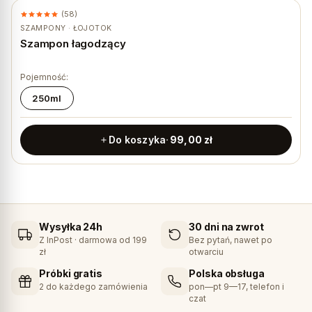
(58)
SZAMPONY · ŁOJOTOK
Szampon łagodzący
Pojemność:
250ml
Do koszyka
99,00
zł
Wysyłka 24h
30 dni na zwrot
Z InPost · darmowa od 199
Bez pytań, nawet po
zł
otwarciu
Próbki gratis
Polska obsługa
2 do każdego zamówienia
pon—pt 9—17, telefon i
czat