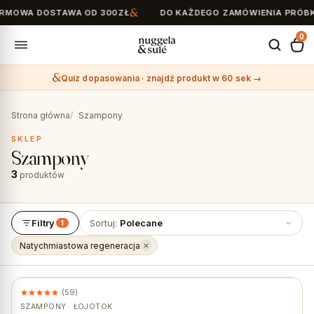
MOWA DOSTAWA OD 300ZŁ
DO KAŻDEGO ZAMÓWIENIA PRÓBKI
0
Quiz dopasowania · znajdź produkt w 60 sek →
Search
for:
Strona główna
Szampony
SKLEP
Szampony
3
produktów
Filtry
Sortuj:
Polecane
1
Natychmiastowa regeneracja
(59)
★ #1 BESTSELLER
SZAMPONY · ŁOJOTOK