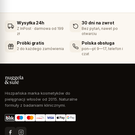
Wysyłka 24h
30 dni na zwrot
Z InPost · darmowa od 199
Bez pytań, nawet po
zł
otwarciu
Próbki gratis
Polska obsługa
2 do każdego zamówienia
pon—pt 9—17, telefon i
czat
Hiszpańska marka kosmetyków do
pielęgnacji włosów od 2015. Naturalne
formuły z badaniami klinicznymi.