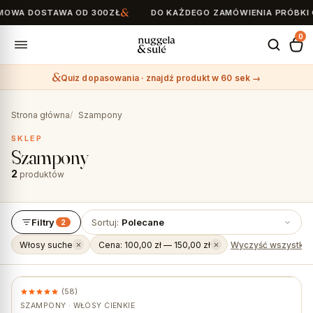
OWA DOSTAWA OD 300ZŁ
DO KAŻDEGO ZAMÓWIENIA PRÓBKI 
0
Quiz dopasowania · znajdź produkt w 60 sek →
Search
for:
Strona główna
Szampony
SKLEP
Szampony
2
produktów
Filtry
Sortuj:
Polecane
2
Włosy suche
Cena: 100,00 zł — 150,00 zł
Wyczyść wszystkie
(58)
★ #1 BESTSELLER
SZAMPONY · WŁOSY CIENKIE