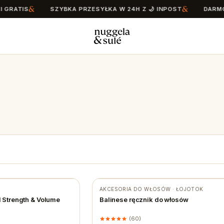
GRATIS
SZYBKA PRZESYŁKA W 24H Z 🌙 INPOST
DARMOW
AKCESORIA DO WŁOSÓW · ŁOJOTOK
Strength & Volume
Balinese ręcznik do włosów
(60)