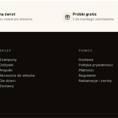
 na zwrot
Próbki gratis
ń, nawet po otwarciu
2 do każdego zamówienia
SKLEP
POMOC
Szampony
Dostawa
Odżywki
Polityka prywatności
Ampułki
Płatności
Akcesoria do włosów
Regulamin
Dla dzieci
Reklamacje i zwroty
Zestawy