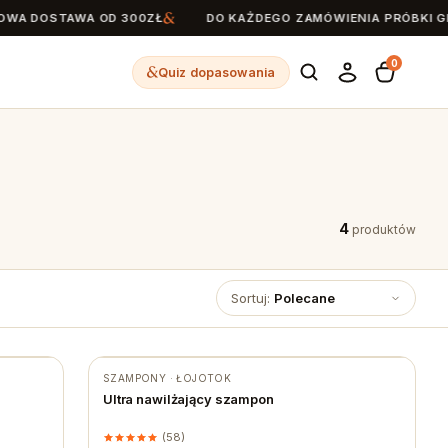
A DOSTAWA OD 300ZŁ
DO KAŻDEGO ZAMÓWIENIA PRÓBKI GRA
0
Quiz dopasowania
4
produktów
Sortuj:
Polecane
SZAMPONY · ŁOJOTOK
★ #1 BESTSELLER
Ultra nawilżający szampon
(58)