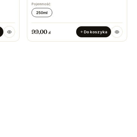
Pojemność:
250ml
99,00
Do koszyka
zł