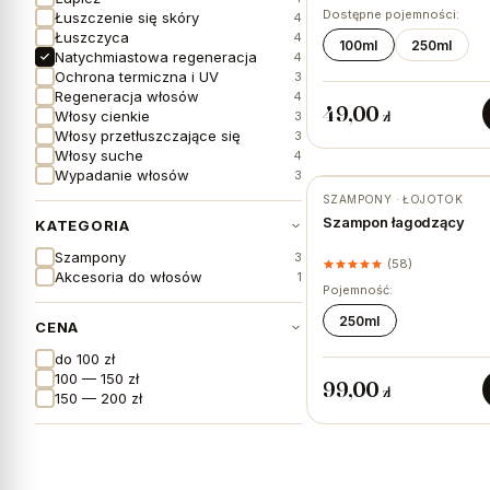
Dostępne pojemności:
Łuszczenie się skóry
4
Łuszczyca
4
100ml
250ml
Natychmiastowa regeneracja
4
Ochrona termiczna i UV
3
Regeneracja włosów
4
49,00
Włosy cienkie
zł
3
Włosy przetłuszczające się
3
Włosy suche
4
Wypadanie włosów
3
SZAMPONY · ŁOJOTOK
Szampon łagodzący
KATEGORIA
Szampony
3
(58)
Akcesoria do włosów
1
Pojemność:
250ml
CENA
do 100 zł
100 — 150 zł
99,00
zł
150 — 200 zł