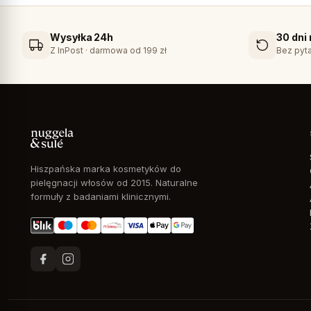
Wysyłka 24h
30 dni
Z InPost · darmowa od 199 zł
Bez pyta
Hiszpańska marka kosmetyków do
pielęgnacji włosów od 2015. Naturalne
formuły z badaniami klinicznymi.