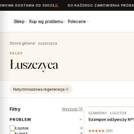
OWA DOSTAWA OD 300ZŁ
DO KAŻDEGO ZAMÓWIENIA PRÓBKI 
Sklep
Kup wg problemu
Polecane
Search
for:
Strona główna
Łuszczyca
SKLEP
Łuszczyca
Natychmiastowa regeneracja
Filtry
Wyczyść (1)
SZAMPONY · ŁOJOTOK
★ #1 BESTSELLER
PROBLEM
Szampon odżywczy Nº1 
Łojotok
4
(59)
Łupież
4