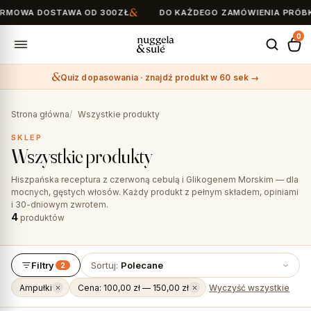
MOWA DOSTAWA OD 300ZŁ
DO KAŻDEGO ZAMÓWIENIA PRÓBKI
0
Quiz dopasowania · znajdź produkt w 60 sek →
Search
for:
Strona główna
Wszystkie produkty
SKLEP
Wszystkie produkty
Hiszpańska receptura z czerwoną cebulą i Glikogenem Morskim — dla
mocnych, gęstych włosów. Każdy produkt z pełnym składem, opiniami
i 30-dniowym zwrotem.
4
produktów
Filtry
Sortuj:
Polecane
2
Ampułki
Cena: 100,00 zł — 150,00 zł
Wyczyść wszystkie