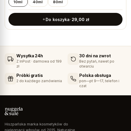
10ml
40ml
80ml
Do koszyka
29,00
zł
Wysyłka 24h
30 dni na zwrot
Z InPost · darmowa od 199
Bez pytań, nawet po
zł
otwarciu
Próbki gratis
Polska obsługa
2 do każdego zamówienia
pon—pt 9—17, telefon i
czat
Hiszpańska marka kosmetyków do
pielęgnacji włosów od 2015. Naturalne