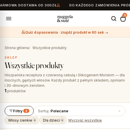
ARMOWA DOSTAWA OD 300ZŁ
DO KAŻDEGO ZAMÓWIENIA PRÓBK
0
Quiz dopasowania · znajdź produkt w 60 sek →
Search
for:
Strona główna
Wszystkie produkty
SKLEP
Wszystkie produkty
Hiszpańska receptura z czerwoną cebulą i Glikogenem Morskim — dla
mocnych, gęstych włosów. Każdy produkt z pełnym składem, opiniami
i 30-dniowym zwrotem.
1
produktów
Filtry
Sortuj:
Polecane
2
Włosy cienkie
Dla dzieci
Wyczyść wszystkie