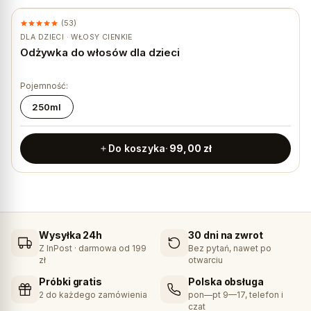
(53)
DLA DZIECI · WŁOSY CIENKIE
Odżywka do włosów dla dzieci
Pojemność:
250ml
Do koszyka
99,00
zł
Wysyłka 24h
30 dni na zwrot
Z InPost · darmowa od 199
Bez pytań, nawet po
zł
otwarciu
Próbki gratis
Polska obsługa
2 do każdego zamówienia
pon—pt 9—17, telefon i
czat