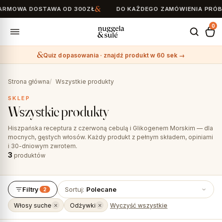
RMOWA DOSTAWA OD 300ZŁ
DO KAŻDEGO ZAMÓWIENIA PRÓBK
0
Quiz dopasowania · znajdź produkt w 60 sek →
Search
for:
Strona główna
Wszystkie produkty
SKLEP
Wszystkie produkty
Hiszpańska receptura z czerwoną cebulą i Glikogenem Morskim — dla
mocnych, gęstych włosów. Każdy produkt z pełnym składem, opiniami
i 30-dniowym zwrotem.
3
produktów
Filtry
Sortuj:
Polecane
2
Włosy suche
Odżywki
Wyczyść wszystkie