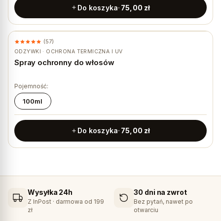
Do koszyka
75,00
zł
(57)
ODŻYWKI · OCHRONA TERMICZNA I UV
Spray ochronny do włosów
Pojemność:
100ml
Do koszyka
75,00
zł
Wysyłka 24h
30 dni na zwrot
Z InPost · darmowa od 199
Bez pytań, nawet po
zł
otwarciu