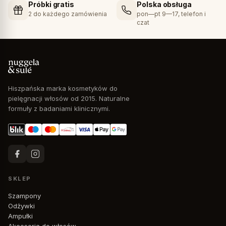
Próbki gratis
Polska obsługa
2 do każdego zamówienia
pon—pt 9—17, telefon i
czat
Hiszpańska marka kosmetyków do
pielęgnacji włosów od 2015. Naturalne
formuły z badaniami klinicznymi.
SKLEP
Szampony
Odżywki
Ampułki
Akcesoria do włosów