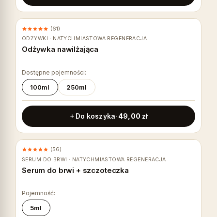
(61)
DO SKÓRY GŁOWY
ODŻYWKI · NATYCHMIASTOWA REGENERACJA
Odżywka nawilżająca
Dostępne pojemności:
100ml
250ml
Do koszyka
49,00
zł
(56)
NA OBJĘTOŚĆ
SERUM DO BRWI · NATYCHMIASTOWA REGENERACJA
Serum do brwi + szczoteczka
Pojemność:
5ml