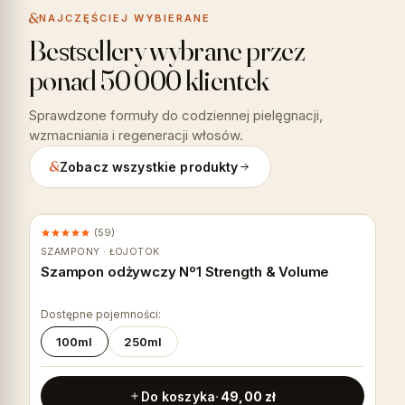
NAJCZĘŚCIEJ WYBIERANE
Bestsellery wybrane przez
ponad 50 000 klientek
Sprawdzone formuły do codziennej pielęgnacji,
wzmacniania i regeneracji włosów.
Zobacz wszystkie produkty
(59)
NA WYPADANIE
SZAMPONY · ŁOJOTOK
Szampon odżywczy Nº1 Strength & Volume
Dostępne pojemności:
100ml
250ml
Do koszyka
49,00
zł