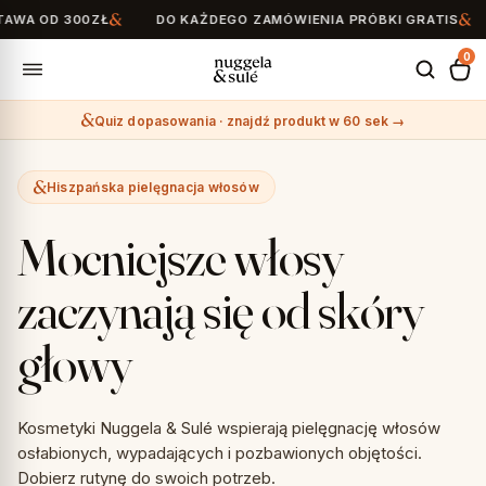
300ZŁ
DO KAŻDEGO ZAMÓWIENIA PRÓBKI GRATIS
SZYBKA
0
Quiz dopasowania · znajdź produkt w 60 sek →
Search
for:
Hiszpańska pielęgnacja włosów
Mocniejsze włosy
zaczynają się od skóry
głowy
Kosmetyki Nuggela & Sulé wspierają pielęgnację włosów
osłabionych, wypadających i pozbawionych objętości.
Dobierz rutynę do swoich potrzeb.