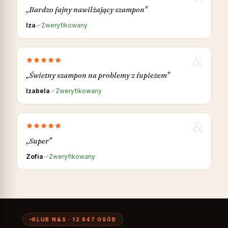
„Bardzo fajny nawilżający szampon"
Iza
Zweryfikowany
„Świetny szampon na problemy z łupieżem"
Izabela
Zweryfikowany
„Super"
Zofia
Zweryfikowany
KLUB N&S · 12 847 OSÓB
KERATYNA