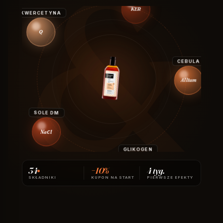
KER
KWERCETYNA
Q
CEBULA
Allium
SOLE DM
NaCl
GLIKOGEN
GMS
34
−10%
4 tyg.
SKŁADNIKI
KUPON NA START
PIERWSZE EFEKTY