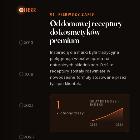
1888
01 · PIERWSZY ZAPIS
Od domowej receptury
do kosmetyków
premium
2015
Inspiracją dla marki była tradycyjna
pielęgnacja włosów oparta na
naturalnych składnikach. Dziś te
receptury zostały rozwinięte w
2018
nowoczesne formuły stosowane przez
tysiące klientek.
1
SKUTECZNOŚĆ ·
2021
INDEKS
kuchenny zeszyt
1888
1888
2023