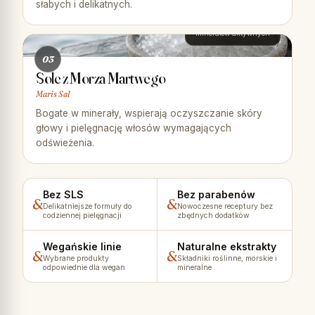
słabych i delikatnych.
21
minerałów aktywnych
03
Sole z Morza Martwego
Maris Sal
Bogate w minerały, wspierają oczyszczanie skóry
głowy i pielęgnację włosów wymagających
odświeżenia.
Bez SLS
Bez parabenów
Delikatniejsze formuły do
Nowoczesne receptury bez
codziennej pielęgnacji
zbędnych dodatków
Wegańskie linie
Naturalne ekstrakty
Wybrane produkty
Składniki roślinne, morskie i
odpowiednie dla wegan
mineralne