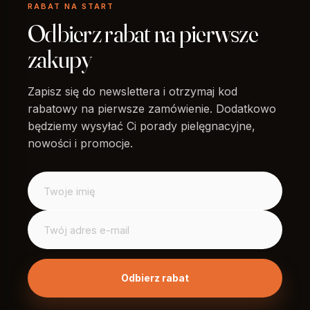
RABAT NA START
Odbierz rabat na pierwsze
zakupy
Zapisz się do newslettera i otrzymaj kod
rabatowy na pierwsze zamówienie. Dodatkowo
będziemy wysyłać Ci porady pielęgnacyjne,
nowości i promocje.
Imię
ImięEmail Email Email
Email
*
Odbierz rabat