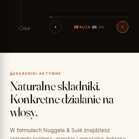
01
/ 06
PAUZA
·
dziś
SKŁADNIKI AKTYWNE
Naturalne składniki.
Konkretne działanie na
włosy.
W formułach Nuggela & Sulé znajdziesz