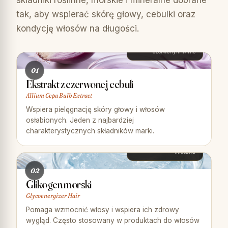
składniki roślinne, morskie i mineralne dobrane
tak, aby wspierać skórę głowy, cebulki oraz
34%
kondycję włosów na długości.
więcej kwercetyny niż w
czerwonym winie
01
Ekstrakt z czerwonej cebuli
Allium Cepa Bulb Extract
Wspiera pielęgnację skóry głowy i włosów
osłabionych. Jeden z najbardziej
+82%
charakterystycznych składników marki.
wzrost energii w
mieszku
02
Glikogen morski
Glycoenergizer Hair
Pomaga wzmocnić włosy i wspiera ich zdrowy
wygląd. Często stosowany w produktach do włosów