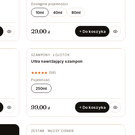
Dostępne pojemności:
10ml
40ml
80ml
29,00
Do koszyka
zł
SZAMPONY · ŁOJOTOK
★ #1 BESTSELLER
Ultra nawilżający szampon
(58)
Pojemność:
250ml
99,00
Do koszyka
zł
ZESTAW · WŁOSY CIENKIE
★ #1 BESTSELLER