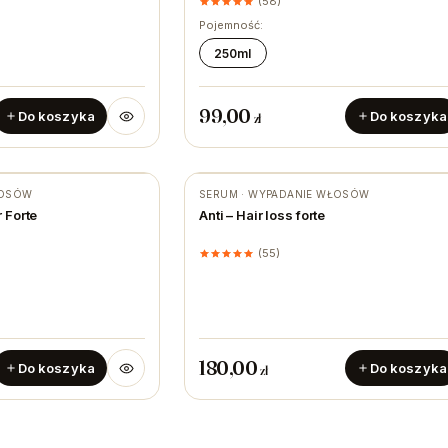
(58)
Pojemność:
250ml
99,00
Do koszyka
Do koszyka
zł
ŁOSÓW
SERUM · WYPADANIE WŁOSÓW
 Forte
Anti – Hair loss forte
(55)
180,00
Do koszyka
Do koszyka
zł