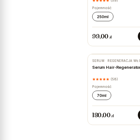
(59)
Pojemność:
250ml
99,00
zł
SERUM · REGENERACJA W
Serum Hair-Regenerator
(58)
Pojemność:
70ml
180,00
zł