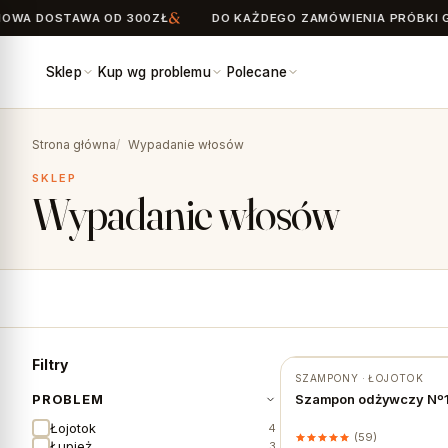
 DOSTAWA OD 300ZŁ
DO KAŻDEGO ZAMÓWIENIA PRÓBKI GRAT
Sklep
Kup wg problemu
Polecane
Search
for:
Strona główna
Wypadanie włosów
SKLEP
Wypadanie włosów
Filtry
SZAMPONY · ŁOJOTOK
★ #1 BESTSELLER
PROBLEM
Szampon odżywczy Nº1 
Łojotok
4
(59)
Łupież
3