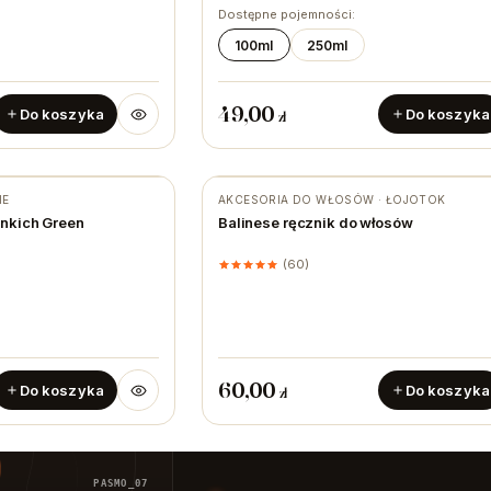
Dostępne pojemności:
100ml
250ml
49,00
Do koszyka
Do koszyka
zł
IE
AKCESORIA DO WŁOSÓW · ŁOJOTOK
nkich Green
Balinese ręcznik do włosów
(60)
60,00
Do koszyka
Do koszyka
zł
PASMO_07