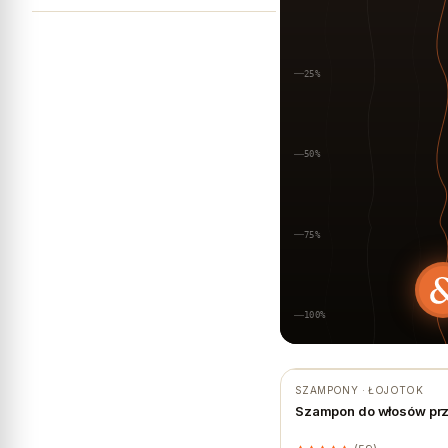
25%
50%
75%
100%
SZAMPONY · ŁOJOTOK
Szampon do włosów prz