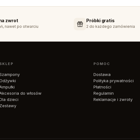
 na zwrot
Próbki gratis
ń, nawet po otwarciu
2 do każdego zamówienia
SKLEP
POMOC
Szampony
Dostawa
Odżywki
Polityka prywatności
Ampułki
Płatności
Akcesoria do włosów
Regulamin
Dla dzieci
Reklamacje i zwroty
Zestawy