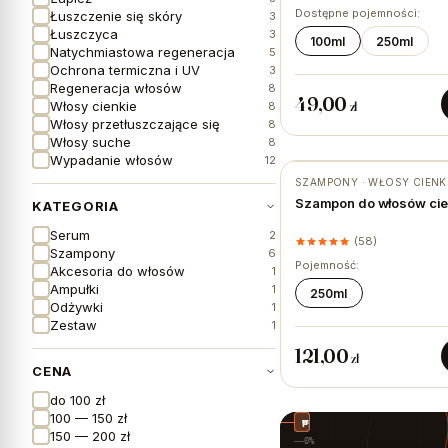
Dostępne pojemności:
Łuszczenie się skóry
3
Łuszczyca
3
100ml
250ml
Natychmiastowa regeneracja
5
Ochrona termiczna i UV
3
Regeneracja włosów
8
49,00
Włosy cienkie
zł
8
Włosy przetłuszczające się
8
Włosy suche
8
Wypadanie włosów
12
SZAMPONY · WŁOSY CIENK
★ #1 BESTSELLER
Szampon do włosów cie
KATEGORIA
Serum
2
(58)
Szampony
6
Pojemność:
Akcesoria do włosów
1
Ampułki
1
250ml
Odżywki
1
Zestaw
1
121,00
zł
CENA
do 100 zł
100 — 150 zł
wypadanie -18%
nawilżenie +42%
puszenie -12%
150 — 200 zł
0%