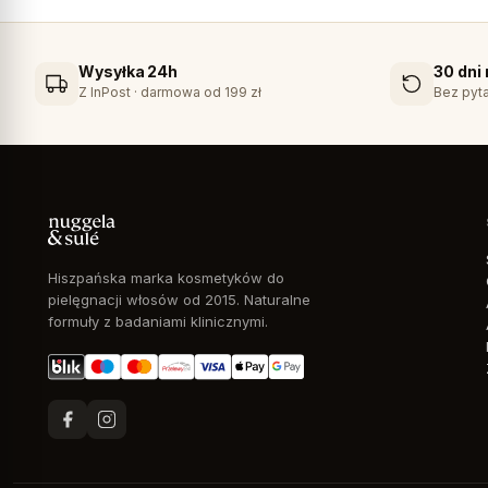
Wysyłka 24h
30 dni
Z InPost · darmowa od 199 zł
Bez pyta
Hiszpańska marka kosmetyków do
pielęgnacji włosów od 2015. Naturalne
formuły z badaniami klinicznymi.