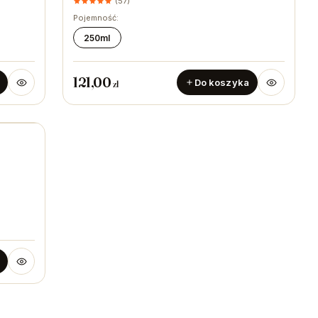
(57)
Pojemność:
250ml
121,00
Do koszyka
zł