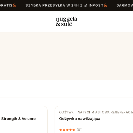
IS
SZYBKA PRZESYŁKA W 24H Z 🌙 INPOST
DARMOWA D
ODŻYWKI · NATYCHMIASTOWA REGENERACJ
★ #1 BESTSELLER
Strength & Volume
Odżywka nawilżająca
(61)