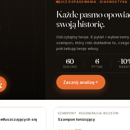
QUIZ DOPASOWANIA · DIAGNOSTYKA
Każde pasmo opowia
swoją historię.
Odczytajmy twoje. 6 pytań i wybierzemy
szampon, który robi dokładnie to, czego
potrzebują twoje włosy.
60
6
−10
SEKUND
PYTAŃ
RABA
Zacznij analizę
SZAMPONY · REGENERACJA WŁOSÓW
etłuszczających się
Szampon tonizujący