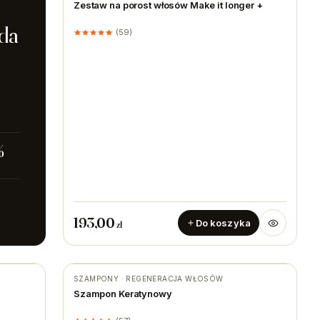
Zestaw na porost włosów Make it longer +
da
(59)
%
T
193,00
Do koszyka
zł
SZAMPONY · REGENERACJA WŁOSÓW
Szampon Keratynowy