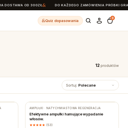
OSTAWA OD 300ZŁ
DO KAŻDEGO ZAMÓWIENIA PRÓBKI GRATIS
0
Quiz dopasowania
12
produktów
Sortuj:
Polecane
A
AMPUŁKI · NATYCHMIASTOWA REGENERACJA
Efektywne ampułki hamujące wypadanie
włosów.
(53)