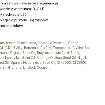
hmiastowe nawilżenie i regeneracja
ienie z witaminami B, C i E
k i jedwabistość
bieganie puszeniu się włosów
reślenie loków
asiloxane, Dimethicone, Isopropyl Palmitate, Cocos
Oil, C12-15 Alkyl Benzoate, Parfum, Tocopherol, Glycine Soja
nsonia Digitata Seed Oil, Butyrospermum Parkii Butter,
um Inophyllum Seed Oil, Moringa Oleifera Seed Oil, Nigella
ed Oil, Opuntia Ficus-Indica Seed Oil, CI 47000, CI 26100,
methyl Ionone, Linalool, Coumarin.