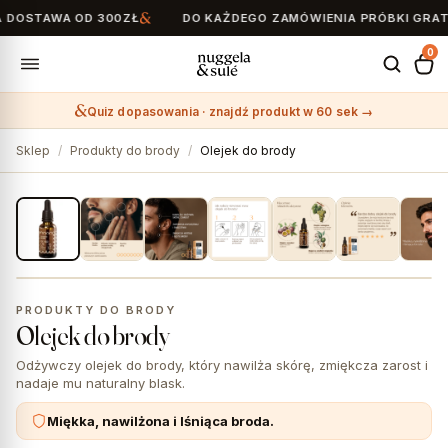
OSTAWA OD 300ZŁ
DO KAŻDEGO ZAMÓWIENIA PRÓBKI GRATI
0
Quiz dopasowania · znajdź produkt w 60 sek →
Search
for:
Sklep
/
Produkty do brody
/
Olejek do brody
1 / 8
PRODUKTY DO BRODY
Olejek do brody
Odżywczy olejek do brody, który nawilża skórę, zmiękcza zarost i
nadaje mu naturalny blask.
Miękka, nawilżona i lśniąca broda.