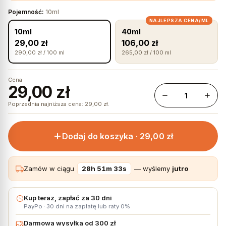
Pojemność:
10ml
NAJLEPSZA CENA/ML
10ml
40ml
29,00 zł
106,00 zł
290,00 zł / 100 ml
265,00 zł / 100 ml
Cena
29,00 zł
Poprzednia najniższa cena:
29,00
zł
.
Dodaj do koszyka ·
29,00 zł
Zamów w ciągu
28h 51m 32s
— wyślemy
jutro
Kup teraz, zapłać za 30 dni
PayPo · 30 dni na zapłatę lub raty 0%
Darmowa wysyłka od 300 zł