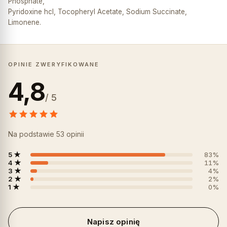
Phosphate,
Pyridoxine hcl, Tocopheryl Acetate, Sodium Succinate,
Limonene.
OPINIE ZWERYFIKOWANE
4,8
/ 5
Na podstawie 53 opinii
5 ★
83%
4 ★
11%
3 ★
4%
2 ★
2%
1 ★
0%
Napisz opinię