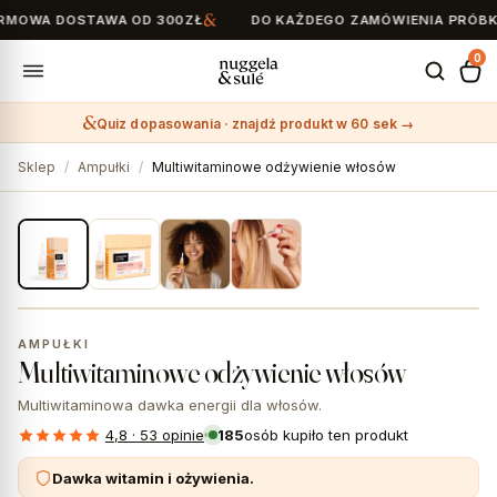
OWA DOSTAWA OD 300ZŁ
DO KAŻDEGO ZAMÓWIENIA PRÓBKI G
0
Quiz dopasowania · znajdź produkt w 60 sek →
Search
for:
Sklep
/
Ampułki
/
Multiwitaminowe odżywienie włosów
1 / 4
★ #1 Bestseller
AMPUŁKI
Multiwitaminowe odżywienie włosów
Multiwitaminowa dawka energii dla włosów.
4,8 · 53 opinie
185
osób kupiło ten produkt
Dawka witamin i ożywienia.