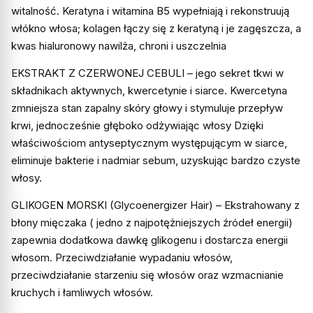
witalność. Keratyna i witamina B5 wypełniają i rekonstruują
włókno włosa; kolagen łączy się z keratyną i je zagęszcza, a
kwas hialuronowy nawilża, chroni i uszczelnia
EKSTRAKT Z CZERWONEJ CEBULI – jego sekret tkwi w
składnikach aktywnych, kwercetynie i siarce. Kwercetyna
zmniejsza stan zapalny skóry głowy i stymuluje przepływ
krwi, jednocześnie głęboko odżywiając włosy Dzięki
właściwościom antyseptycznym występującym w siarce,
eliminuje bakterie i nadmiar sebum, uzyskując bardzo czyste
włosy.
GLIKOGEN MORSKI (Glycoenergizer Hair) – Ekstrahowany z
błony mięczaka ( jedno z najpotężniejszych źródeł energii)
zapewnia dodatkowa dawkę glikogenu i dostarcza energii
włosom. Przeciwdziałanie wypadaniu włosów,
przeciwdziałanie starzeniu się włosów oraz wzmacnianie
kruchych i łamliwych włosów.