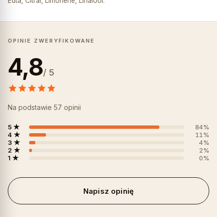
Edta, Citral, Limonene, Linalool.
OPINIE ZWERYFIKOWANE
4,8
/ 5
Na podstawie 57 opinii
5 ★
84%
4 ★
11%
3 ★
4%
2 ★
2%
1 ★
0%
Napisz opinię