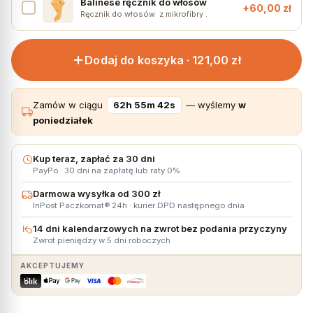
Balinese ręcznik do włosów
+
60,00
zł
Ręcznik do włosów z mikrofibry .
Dodaj do koszyka ·
121,00 zł
Zamów w ciągu
62h 55m 42s
— wyślemy
w
poniedziałek
Kup teraz, zapłać za 30 dni
PayPo · 30 dni na zapłatę lub raty 0%
Darmowa wysyłka od 300 zł
InPost Paczkomat® 24h · kurier DPD następnego dnia
14 dni kalendarzowych na zwrot bez podania przyczyny
Zwrot pieniędzy w 5 dni roboczych
AKCEPTUJEMY