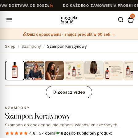
 DOSTAWA OD 300ZŁ
DO KAŻDEGO ZAMÓWIENIA PRÓBKI GRAT
0
Quiz dopasowania · znajdź produkt w 60 sek →
Search
for:
Sklep
/
Szampony
/
Szampon Keratynowy
1 / 10
Zobacz video
★ #1 Bestseller
SZAMPONY
Szampon Keratynowy
Szampon do codziennej pielęgnacji włosów zniszczonych .
4,8 · 57 opinii
182
osób kupiło ten produkt