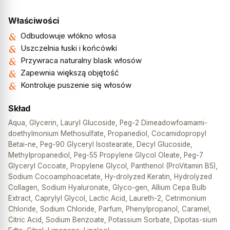
Właściwości
Odbudowuje włókno włosa
Uszczelnia łuski i końcówki
Przywraca naturalny blask włosów
Zapewnia większą objętość
Kontroluje puszenie się włosów
Skład
Aqua, Glycerin, Lauryl Glucoside, Peg-2 Dimeadowfoamami-
doethylmonium Methosulfate, Propanediol, Cocamidopropyl
Betai-ne, Peg-90 Glyceryl Isostearate, Decyl Glucoside,
Methylpropanediol, Peg-55 Propylene Glycol Oleate, Peg-7
Glyceryl Cocoate, Propylene Glycol, Panthenol (ProVitamin B5),
Sodium Cocoamphoacetate, Hy-drolyzed Keratin, Hydrolyzed
Collagen, Sodium Hyaluronate, Glyco-gen, Allium Cepa Bulb
Extract, Caprylyl Glycol, Lactic Acid, Laureth-2, Cetrimonium
Chloride, Sodium Chloride, Parfum, Phenylpropanol, Caramel,
Citric Acid, Sodium Benzoate, Potassium Sorbate, Dipotas-sium